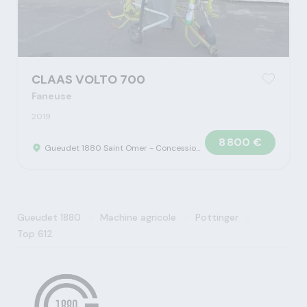
CLAAS VOLTO 700
Faneuse
2019
8 800 €
Gueudet 1880 Saint Omer - Concession Claas
>
>
>
Gueudet 1880
Machine agricole
Pottinger
Top 612