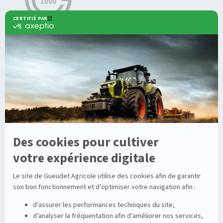
Agricole
Nos offres
Machines Agricoles CLAAS
Nos Services
Solutions multimarques
Entretien
Dépannage
Irrigation
Nouvelles technologies
Enrouleurs
Pièces détachées
Stations
Démonstration
Équipements
Viticole
Entretien de la vigne