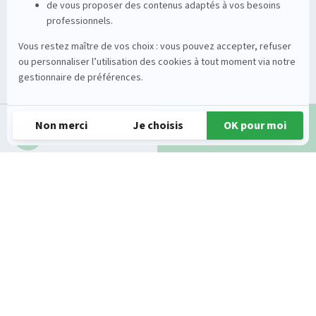
Entretien du sol
Occasions
Groupe
Tracteurs
A propos
Matériel de récolte
Carrières
Demande d'infos
Appeler
Matériel de fenaison
Services
Outils du sol non animé
Nos magasins
Semoirs
Contact
Pulvérisateurs
© 2026 Gueudet. All Rights Reserved
Conditions générales d'utilisation
Mentions légales
Politique de confidentialité
Gestion des cookies