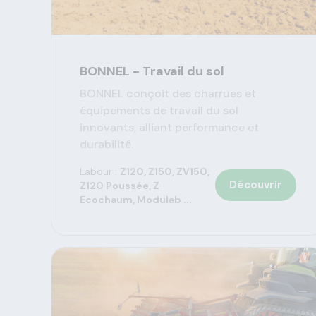
BONNEL - Travail du sol
BONNEL conçoit des charrues et
équipements de travail du sol
innovants, alliant performance et
durabilité.
Labour :
Z120, Z150, ZV150,
Découvrir
Z120 Poussée, Z
Ecochaum, Modulab ...