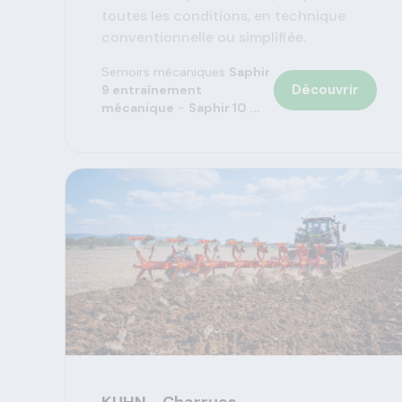
toutes les conditions, en technique
conventionnelle ou simplifiée.
Semoirs mécaniques
Saphir
Découvrir
9 entraînement
mécanique
-
Saphir 10 ...