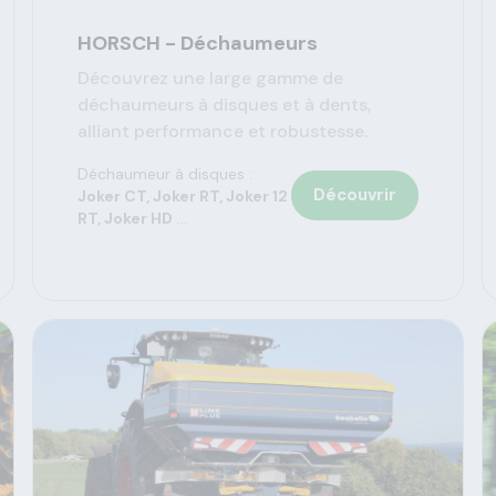
HORSCH - Déchaumeurs
Découvrez une large gamme de
déchaumeurs à disques et à dents,
alliant performance et robustesse.
Déchaumeur à disques :
Découvrir
Joker CT, Joker RT, Joker 12
RT, Joker HD
...