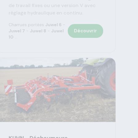
de travail fixes ou une version V avec
réglage hydraulique en continu.
Charrues portées
Juwel 6
-
Découvrir
Juwel 7
-
Juwel 8
-
Juwel
10
...