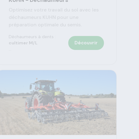
KUHN - Déchaumeurs
Optimisez votre travail du sol avec les
déchaumeurs KUHN pour une
préparation optimale du semis.
Déchaumeurs à dents :
Découvrir
cultimer M/L
...