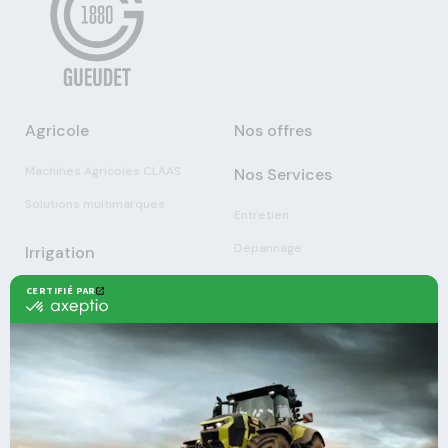
Agricole
Nos offres
Machines Agricoles CLAAS
Nos Services
Solutions multimarques
Entretien
Dépannage
Irrigation
Nouvelles technologies
Enrouleurs
Pièces détachées
Stations
Démonstration
Équipements
Viticole