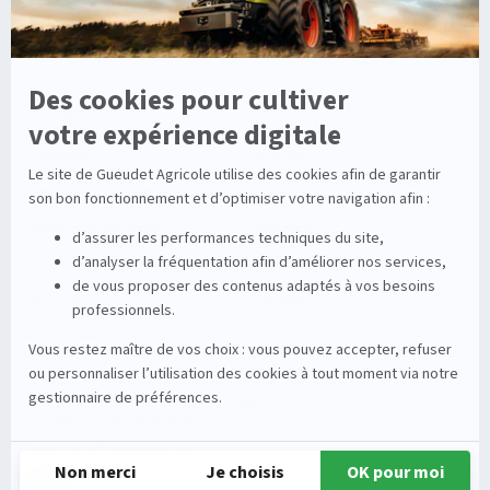
Entretien de la vigne
Entretien du sol
Occasions
Groupe
Tracteurs
A propos
Matériel de récolte
Carrières
Matériel de fenaison
Services
Outils du sol non animé
Nos magasins
Semoirs
Contact
Pulvérisateurs
© 2026 Gueudet. All Rights Reserved
Conditions générales d'utilisation
Mentions légales
Politique de confidentialité
Gestion des cookies