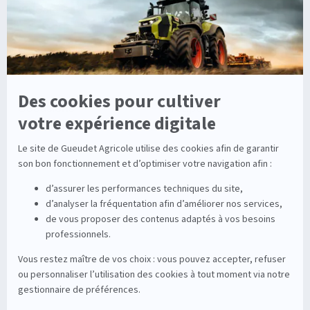
Viticole
Entretien de la vigne
Entretien du sol
Occasions
Groupe
Tracteurs
A propos
Matériel de récolte
Carrières
Matériel de fenaison
Services
Outils du sol non animé
Nos magasins
Semoirs
Contact
Pulvérisateurs
© 2026 Gueudet. All Rights Reserved
Conditions générales d'utilisation