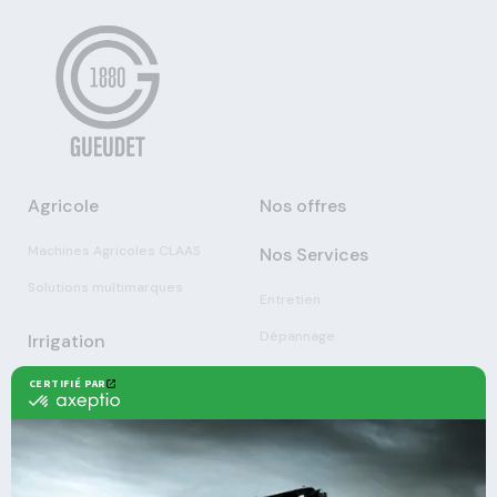
Agricole
Nos offres
Machines Agricoles CLAAS
Nos Services
Solutions multimarques
Entretien
Dépannage
Irrigation
Nouvelles technologies
Enrouleurs
Pièces détachées
Stations
Démonstration
Équipements