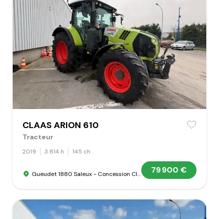
CLAAS ARION 610
Tracteur
2019
3 814 h
145 ch
79 900 €
Gueudet 1880 Saleux - Concession Claas