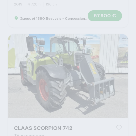
2019
4 720 h
136 ch
57 900 €
Gueudet 1880 Beauvais - Concession Claas
CLAAS SCORPION 742
Télescopique