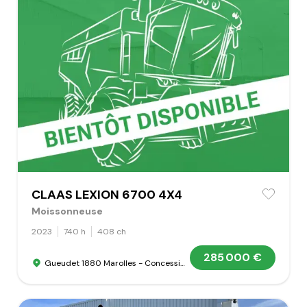
CLAAS LEXION 6700 4X4
Moissonneuse
2023
740 h
408 ch
285 000 €
Gueudet 1880 Marolles - Concession Claas