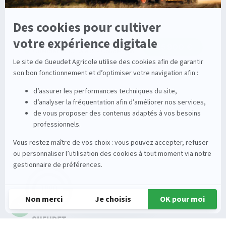
CLAAS TUCANO 420
Moissonneuse
2021
880 h
165 900 €
Gueudet 1880 Saleux - Concession Claas
1
2
3
4
5
>
>
Gueudet 1880
Machine agricole
Claas
Derniers ajouts