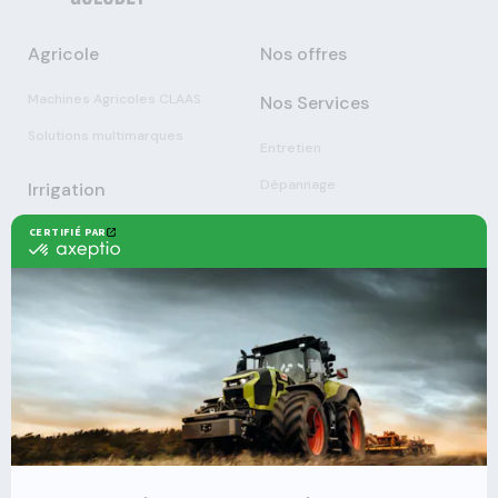
Agricole
Nos offres
Machines Agricoles CLAAS
Nos Services
Solutions multimarques
Entretien
Dépannage
Irrigation
Nouvelles technologies
Enrouleurs
Pièces détachées
Stations
Démonstration
Équipements
Viticole
Entretien de la vigne
Entretien du sol