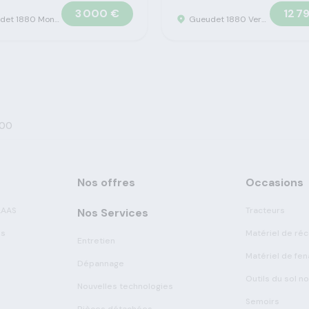
3 000 €
12 7
Gueudet 1880 Montigny-Lengrain - Concession Claas
Gueudet 1880 Vervins - Concession Claas
700
Nos offres
Occasions
LAAS
Tracteurs
Nos Services
es
Matériel de réc
Entretien
Matériel de fen
Dépannage
Outils du sol n
Nouvelles technologies
Semoirs
Pièces détachées