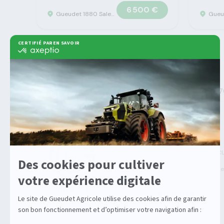
6 500 €
Gueudet 1880 Saleux - Concession Claas
>
>
>
Gueudet 1880
Machine agricole
Claas
Volto 
Agricole
Machines Agricoles C
Solutions multimarqu
Irrigation
Enrouleurs