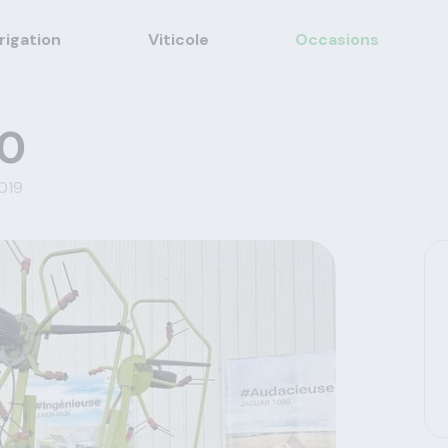
rrigation
Viticole
Occasions
0
019