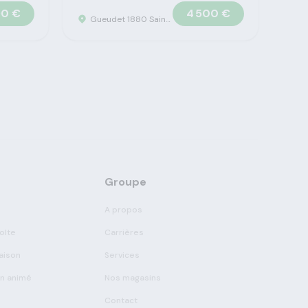
90 €
4 500 €
Gueudet 1880 Saint Omer - Concession Claas
Groupe
A propos
olte
Carrières
aison
Services
on animé
Nos magasins
Contact