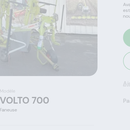
Ava
est
nou
Aj
Modèle
VOLTO 700
Pa
Faneuse