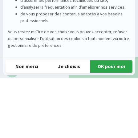
Entretien de la vigne
Entretien du sol
Occasions
Groupe
Tracteurs
A propos
Matériel de récolte
Carrières
Demande d'infos
Appeler
Matériel de fenaison
Services
Outils du sol non animé
Nos magasins
Semoirs
Contact
Pulvérisateurs
© 2026 Gueudet. All Rights Reserved
Conditions générales d'utilisation
Mentions légales
Politique de confidentialité