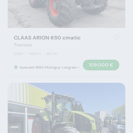
CLAAS ARION 650 cmatic
Tracteur
2020
1 900 h
180 ch
109 000 €
Gueudet 1880 Montigny-Lengrain - Concession Claas