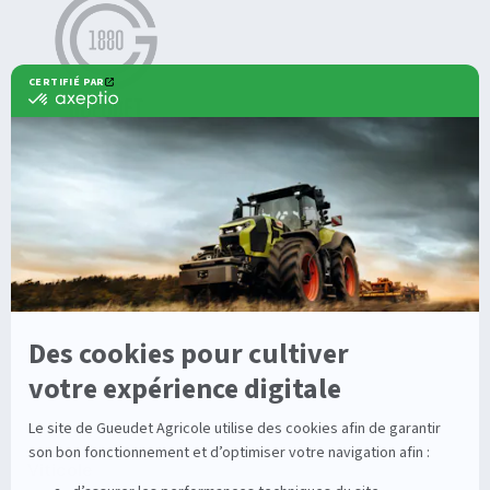
Agricole
Nos offres
Machines Agricoles CLAAS
Nos Services
Solutions multimarques
Entretien
Dépannage
Irrigation
Nouvelles technologies
Enrouleurs
Pièces détachées
Stations
Démonstration
Équipements
Viticole