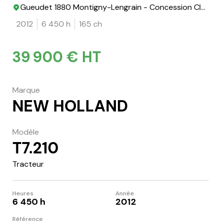
Gueudet 1880 Montigny-Lengrain - Concession Claas
2012
6 450 h
165 ch
39 900 € HT
Marque
NEW HOLLAND
Modèle
T7.210
Tracteur
Heures
Année
6 450 h
2012
Référence