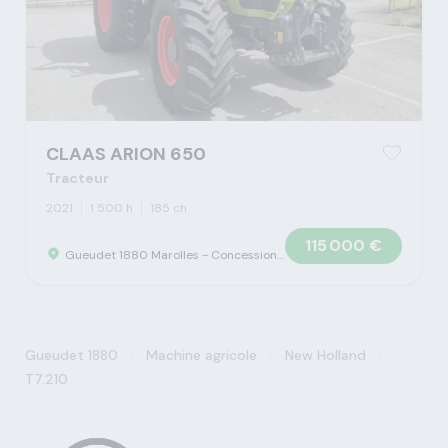
CLAAS ARION 650
Tracteur
2021
1 500 h
185 ch
115 000 €
Gueudet 1880 Marolles - Concession Claas
>
>
>
Gueudet 1880
Machine agricole
New Holland
T7.210