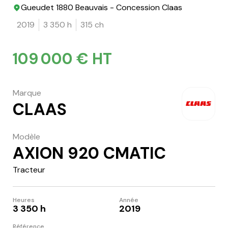
Gueudet 1880 Beauvais - Concession Claas
2019
3 350 h
315 ch
109 000 € HT
Marque
CLAAS
Modèle
AXION 920 CMATIC
Tracteur
Heures
Année
3 350 h
2019
Référence