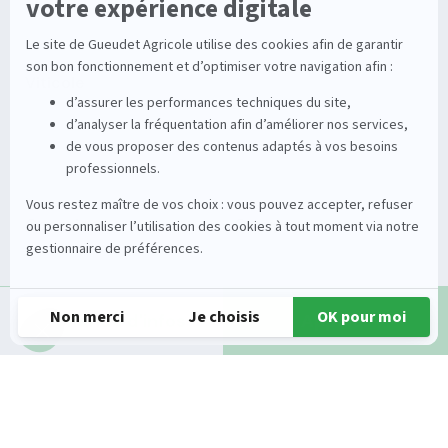
Stations
Démonstration
Équipements
Viticole
Entretien de la vigne
Entretien du sol
Occasions
Groupe
Tracteurs
A propos
Matériel de récolte
Carrières
Demande d'infos
Appeler
Matériel de fenaison
Services
Outils du sol non animé
Nos magasins
Semoirs
Contact
Pulvérisateurs