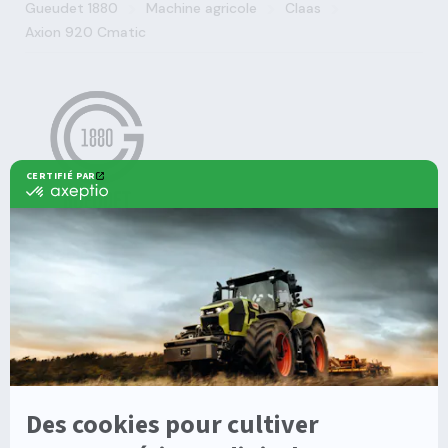
>
>
>
Gueudet 1880
Machine agricole
Claas
Axion 920 Cmatic
Agricole
Nos offres
Machines Agricoles CLAAS
Nos Services
Solutions multimarques
Entretien
Dépannage
Irrigation
Nouvelles technologies
Enrouleurs
Pièces détachées