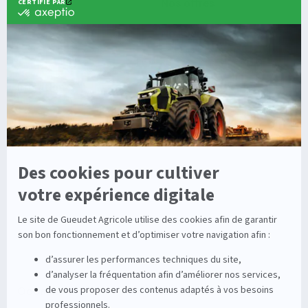
Agricole
Nos offres
Machines Agricoles CLAAS
Nos Services
Solutions multimarques
Entretien
Dépannage
Irrigation
Nouvelles technologies
Enrouleurs
Pièces détachées
Stations
Démonstration
Équipements
Viticole
Entretien de la vigne
Entretien du sol
Occasions
Groupe