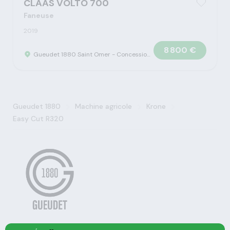
CLAAS VOLTO 700
Faneuse
2019
8 800 €
Gueudet 1880 Saint Omer - Concession Claas
>
>
>
Gueudet 1880
Machine agricole
Krone
Easy Cut R320