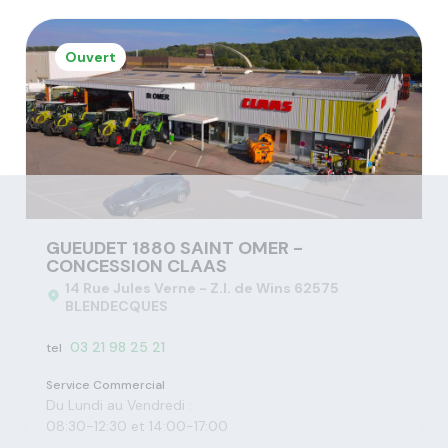
Ouvert
GUEUDET 1880 SAINT OMER -
CONCESSION CLAAS
14 Rue Jules Verne - Z.I. de Wins 62575
BLENDECQUES
03 21 98 25 21
tel
Service Commercial
Du Lundi au Vendredi :
08:30-12:30 et 14:00-17:00