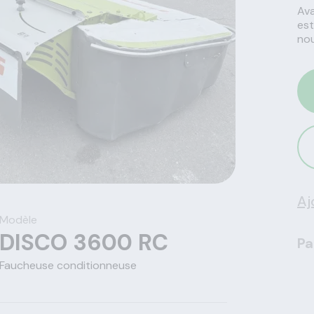
Ava
est
nou
Aj
Modèle
DISCO 3600 RC
Pa
Faucheuse conditionneuse