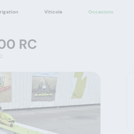
rrigation
Viticole
Occasions
00 RC
2