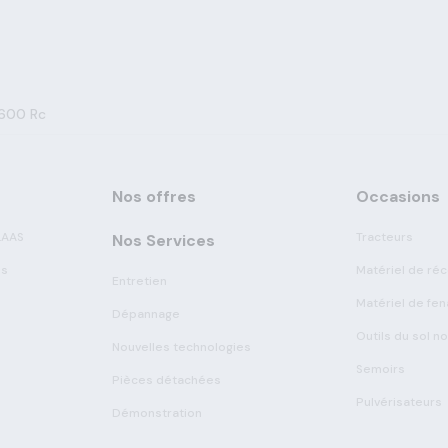
3600 Rc
Nos offres
Occasions
LAAS
Tracteurs
Nos Services
es
Matériel de réc
Entretien
Matériel de fen
Dépannage
Outils du sol n
Nouvelles technologies
Semoirs
Pièces détachées
Pulvérisateurs
Démonstration