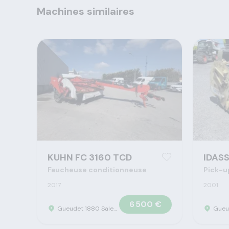
Machines similaires
KUHN FC 3160 TCD
IDASS
Faucheuse conditionneuse
Pick-u
2017
2001
6 500 €
Gueudet 1880 Saleux - Concession Claas