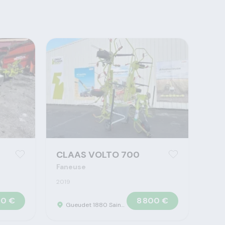
CLAAS VOLTO 700
Faneuse
2019
90 €
8 800 €
Gueudet 1880 Saint Omer - Concession Claas