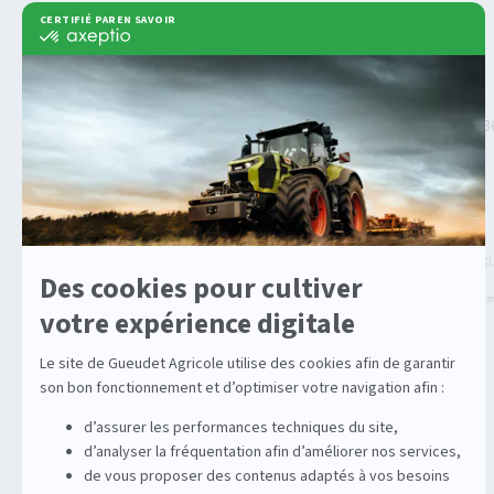
>
>
>
Gueudet 1880
Machine agricole
Claas
Disco 
Agricole
Machines Agricoles C
Solutions multimarqu
Irrigation
Enrouleurs
Stations
Équipements