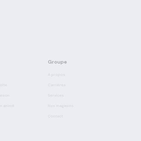
Groupe
A propos
olte
Carrières
aison
Services
on animé
Nos magasins
Contact