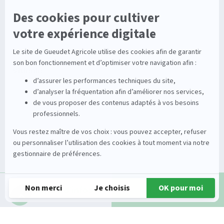
Nouvelles technologies
Enrouleurs
Pièces détachées
Stations
Démonstration
Équipements
Viticole
Entretien de la vigne
Entretien du sol
Occasions
Groupe
Tracteurs
A propos
Matériel de récolte
Carrières
Demande d'infos
Appeler
Matériel de fenaison
Services
Outils du sol non animé
Nos magasins