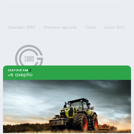
>
>
>
Gueudet 1880
Machine agricole
Claas
Axion 800
Agricole
Nos offres
Machines Agricoles CLAAS
Nos Services
Solutions multimarques
Entretien
Dépannage
Irrigation