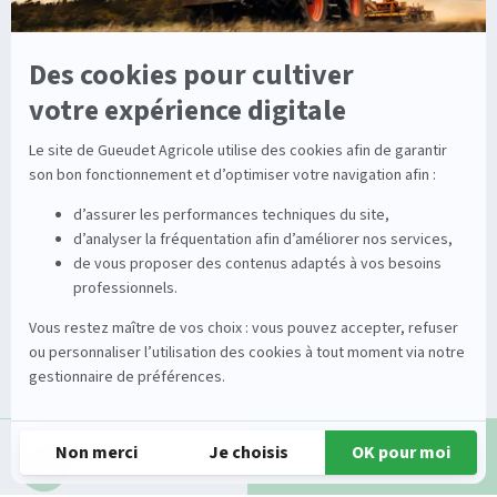
Dépannage
Irrigation
Nouvelles technologies
Enrouleurs
Pièces détachées
Stations
Démonstration
Équipements
Viticole
Entretien de la vigne
Entretien du sol
Occasions
Groupe
Tracteurs
A propos
Matériel de récolte
Carrières
Demande d'infos
Appeler
Matériel de fenaison
Services