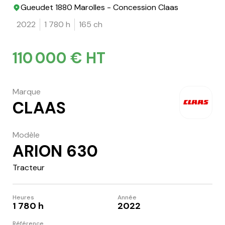
Gueudet 1880 Marolles - Concession Claas
2022
1 780 h
165 ch
110 000 € HT
Marque
CLAAS
Modèle
ARION 630
Tracteur
Heures
Année
1 780 h
2022
Référence