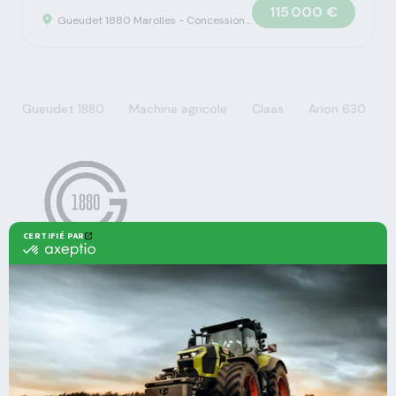
115 000 €
Gueudet 1880 Marolles - Concession Claas
>
>
>
Gueudet 1880
Machine agricole
Claas
Arion 630
Agricole
Nos offres
Machines Agricoles CLAAS
Nos Services
Solutions multimarques
Entretien