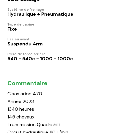
Système de freinage
Hydraulique + Pneumatique
Type de cabine
Fixe
Essieu avant
Suspendu 4rm
Prise de force arrière
540 - 540e - 1000 - 1000e
Commentaire
Claas arion 470
Année 2023
1340 heures
145 chevaux
Transmission Quadrishift
Circuit hydraulique 110 L/min