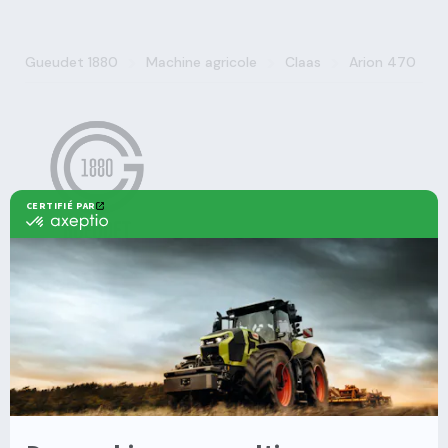
>
>
>
Gueudet 1880
Machine agricole
Claas
Arion 470
Agricole
Nos offres
Machines Agricoles CLAAS
Nos Services
Solutions multimarques
Entretien
Dépannage
Irrigation
Nouvelles technologies
Enrouleurs