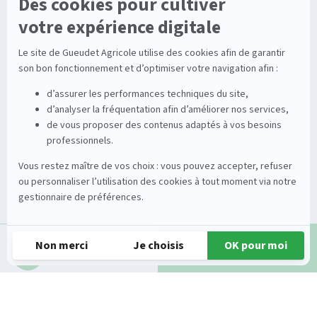
Pièces détachées
Stations
Démonstration
Équipements
Viticole
Entretien de la vigne
Entretien du sol
Occasions
Groupe
Tracteurs
A propos
Matériel de récolte
Carrières
Demande d'infos
Appeler
Matériel de fenaison
Services
Outils du sol non animé
Nos magasins
Semoirs
Contact