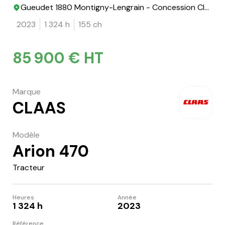
Gueudet 1880 Montigny-Lengrain - Concession Claas
2023
1 324 h
155 ch
85 900 € HT
Marque
CLAAS
Modèle
Arion 470
Tracteur
Heures
Année
1 324 h
2023
Référence