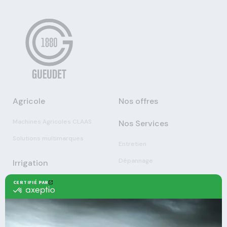
Agricole
Nos offres
Machines Agricoles CLAAS
Nos Services
Solutions multimarques
Entretien
Dépannage
Irrigation
Nouvelles technologies
Enrouleurs
Pièces détachées
Stations
Démonstration
Équipements