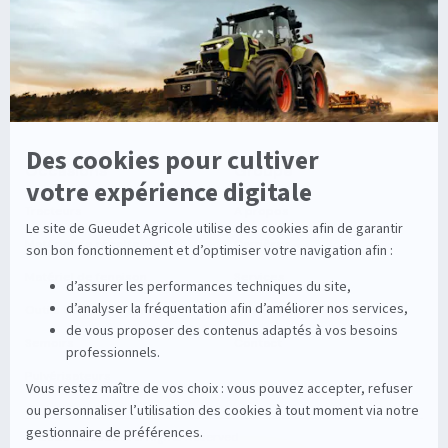
Viticole
Entretien de la vigne
Entretien du sol
Occasions
Groupe
Tracteurs
A propos
Matériel de récolte
Carrières
Matériel de fenaison
Services
Outils du sol non animé
Nos magasins
Semoirs
Contact
Pulvérisateurs
© 2026 Gueudet. All Rights Reserved