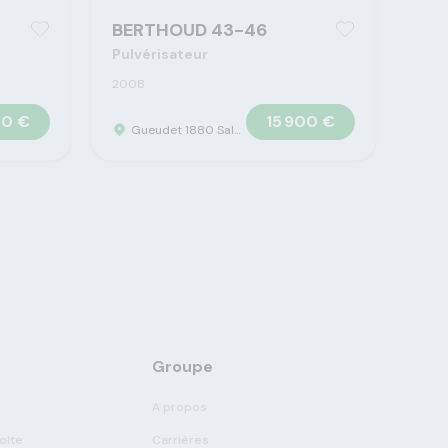
BERTHOUD 43-46
Pulvérisateur
2008
00 €
15 900 €
Gueudet 1880 Saleux - Concession Claas
Groupe
A propos
olte
Carrières