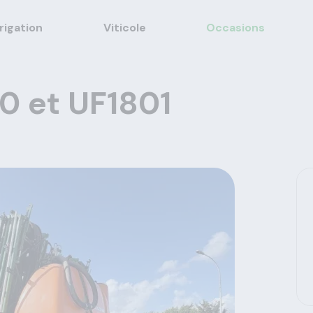
rrigation
Viticole
Occasions
 et UF1801