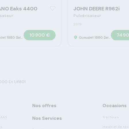
ANO Eaks 4400
JOHN DEERE R962i
isateur
Pulvérisateur
2019
10 900 €
74 9
Gueudet 1880 Saleux - Concession Claas
Gueudet 1880 Saleux - Concession Claas
1000 Et Uf1801
Nos offres
Occasions
LAAS
Tracteurs
Nos Services
es
Matériel de réc