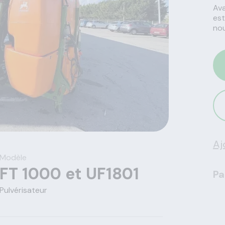
Ava
est
nou
Aj
Modèle
FT 1000 et UF1801
Pa
Pulvérisateur