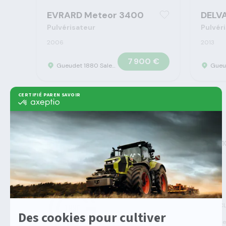
EVRARD Meteor 3400
DELV
Pulvérisateur
Pulvér
2006
2013
7 900 €
Gueudet 1880 Saleux - Concession Claas
>
>
>
Gueudet 1880
Machine agricole
Amazone
Ft 
Agricole
Machines Agricoles C
Solutions multimarqu