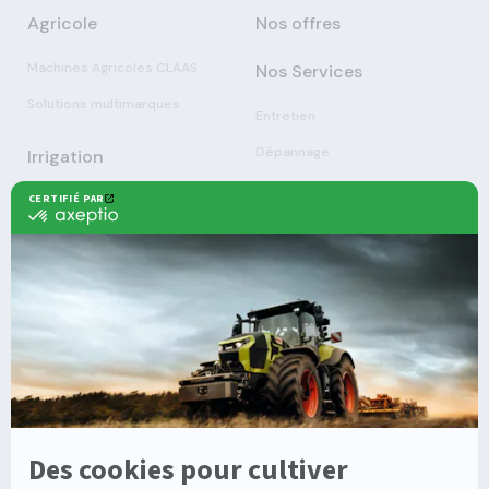
Agricole
Nos offres
Machines Agricoles CLAAS
Nos Services
Solutions multimarques
Entretien
Dépannage
Irrigation
Nouvelles technologies
Enrouleurs
Pièces détachées
Stations
Démonstration
Équipements
Viticole
Entretien de la vigne
Entretien du sol
Occasions
Groupe