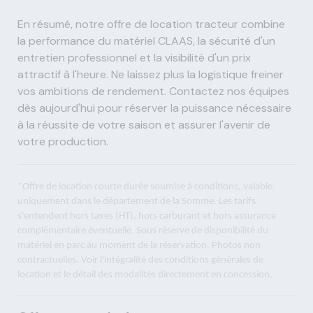
En résumé, notre offre de location tracteur combine
la performance du matériel CLAAS, la sécurité d'un
entretien professionnel et la visibilité d'un prix
attractif à l'heure. Ne laissez plus la logistique freiner
vos ambitions de rendement. Contactez nos équipes
dès aujourd'hui pour réserver la puissance nécessaire
à la réussite de votre saison et assurer l'avenir de
votre production.
*Offre de location courte durée soumise à conditions, valable
uniquement dans le département de la Somme. Les tarifs
s'entendent hors taxes (HT), hors carburant et hors assurance
complémentaire éventuelle. Sous réserve de disponibilité du
matériel en parc au moment de la réservation. Photos non
contractuelles. Voir l'intégralité des conditions générales de
location et le détail des modalités directement en concession.