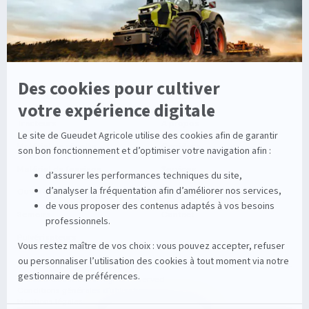
Entretien de la vigne
Entretien du sol
Occasions
Groupe
Tracteurs
A propos
Matériel de récolte
Carrières
Matériel de fenaison
Services
Outils du sol non animé
Nos magasins
Semoirs
Contact
Pulvérisateurs
© 2026 Gueudet. All Rights Reserved
Conditions générales d'utilisation
Mentions légales