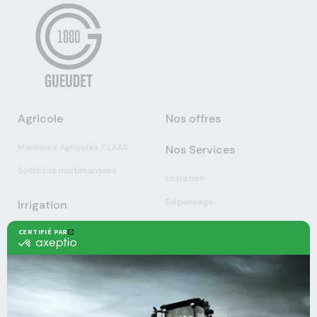
Agricole
Nos offres
Machines Agricoles CLAAS
Nos Services
Solutions multimarques
Entretien
Dépannage
Irrigation
Nouvelles technologies
Enrouleurs
Pièces détachées
Stations
Démonstration
Équipements
Viticole