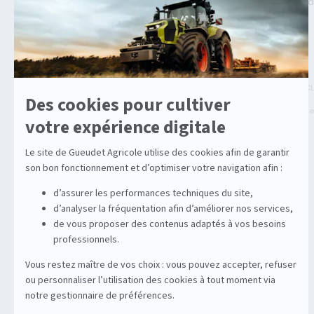
>
>
>
Gueudet 1880
Machine agricole
Vicon
Ro - E
Agricole
Machines Agricoles C
Solutions multimarqu
Irrigation
Enrouleurs
Stations
Équipements
Viticole
Entretien de la vigne
Entretien du sol