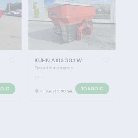
KUHN AXIS 50.1 W
Epandeur engrais
2013
90 €
10 500 €
Gueudet 1880 Saint Omer - Concession Claas