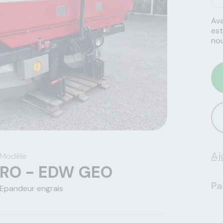
Ava
est
nou
Aj
Modèle
RO - EDW GEO
Pa
Epandeur engrais