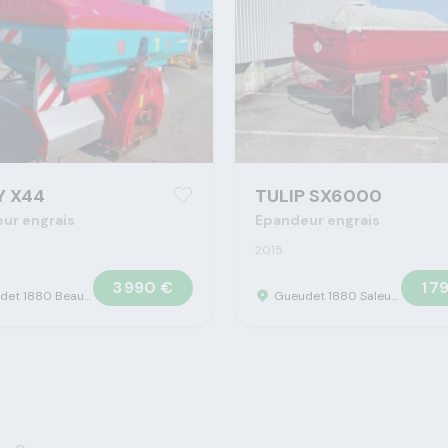
Y X44
TULIP SX6000
ur engrais
Epandeur engrais
2015
3 990 €
1 7
Gueudet 1880 Beauvais - Concession Claas
Gueudet 1880 Saleux - Concession Claas