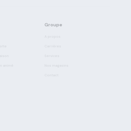
Groupe
A propos
olte
Carrières
aison
Services
on animé
Nos magasins
Contact