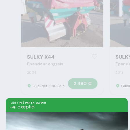
SULKY X44
SULK
Epandeur engrais
Epande
2008
2013
2 490 €
Gueudet 1880 Saleux - Concession Claas