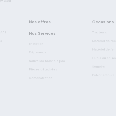
dw Geo
Nos offres
Occasions
LAAS
Tracteurs
Nos Services
es
Matériel de réc
Entretien
Matériel de fen
Dépannage
Outils du sol n
Nouvelles technologies
Semoirs
Pièces détachées
Pulvérisateurs
Démonstration