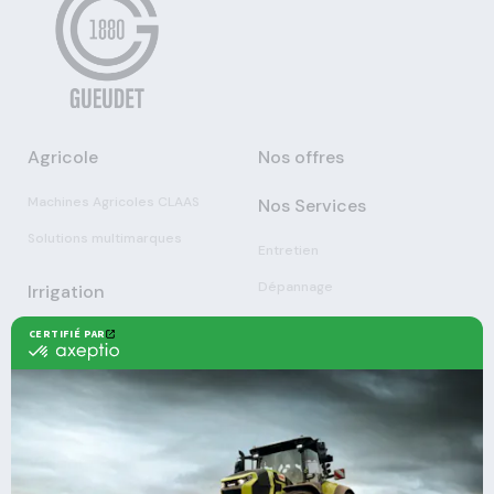
Agricole
Nos offres
Machines Agricoles CLAAS
Nos Services
Solutions multimarques
Entretien
Dépannage
Irrigation
Nouvelles technologies
Enrouleurs
Pièces détachées
Stations
Démonstration
Équipements
Viticole