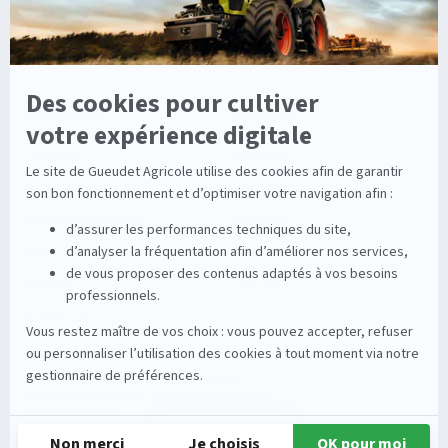
Entretien de la vigne
Entretien du sol
Occasions
Groupe
Tracteurs
A propos
Matériel de récolte
Carrières
Matériel de fenaison
Services
Outils du sol non animé
Nos magasins
Semoirs
Contact
Pulvérisateurs
© 2026 Gueudet. All Rights Reserved
Conditions générales d'utilisation
Mentions légales
Politique de confidentialité
Derniers ajouts
Gestion des cookies