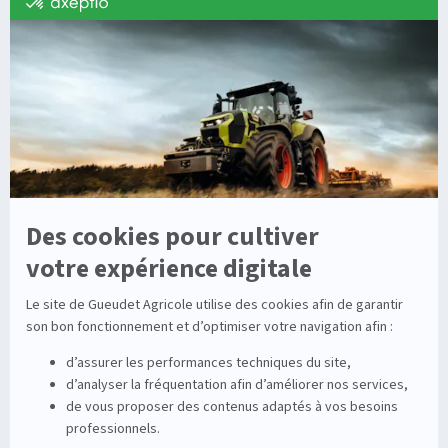
Dépannage
Irrigation
Nouvelles technologies
Enrouleurs
Pièces détachées
Stations
Démonstration
Équipements
Viticole
Entretien de la vigne
Entretien du sol
Occasions
Groupe
Tracteurs
A propos
Matériel de récolte
Carrières
Matériel de fenaison
Services