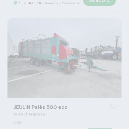
26 900 €
Gueudet 1880 Beauvais - Concession Claas
JEULIN Palès 500 eco
Autochargeuse
2018