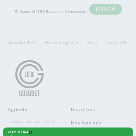
13 900 €
Gueudet 1880 Beauvais - Concession Claas
>
>
>
Gueudet 1880
Machine agricole
Sicam
Soyez 3M
Agricole
Nos offres
Machines Agricoles CLAAS
Nos Services
Solutions multimarques
Entretien