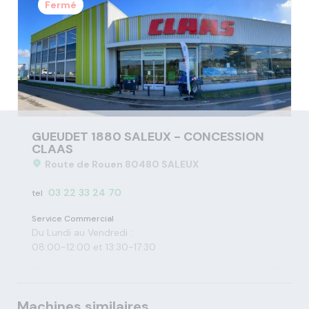
Fermé
GUEUDET 1880 SALEUX - CONCESSION
CLAAS
Route de Rouen 80480 SALEUX
03 22 33 24 70
tel
Service Commercial
Du Lundi au Vendredi :
08:00-12:00 et 13:30-17:30
Machines similaires