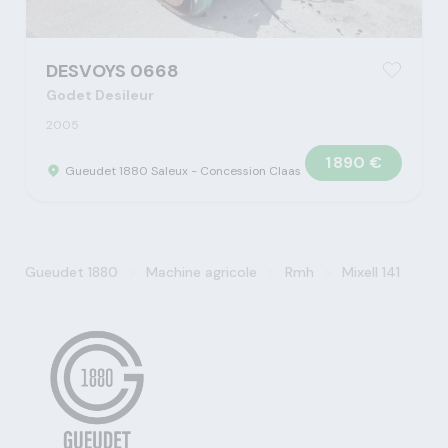
DESVOYS 0668
Godet Desileur
2005
1 890 €
Gueudet 1880 Saleux - Concession Claas
>
>
>
Gueudet 1880
Machine agricole
Rmh
Mixell 141