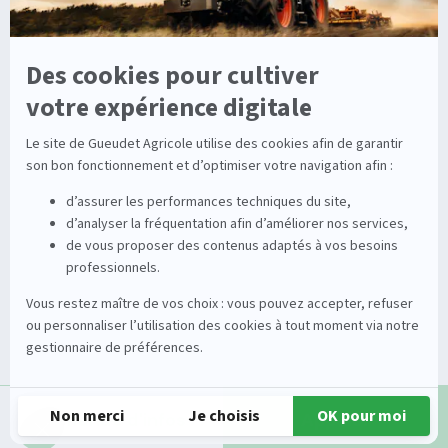
Occasions
Groupe
Tracteurs
A propos
Matériel de récolte
Carrières
Matériel de fenaison
Services
Outils du sol non animé
Nos magasins
Semoirs
Contact
Pulvérisateurs
© 2026 Gueudet. All Rights Reserved
Conditions générales d'utilisation
Mentions légales
Politique de confidentialité
Gestion des cookies
Demande d'infos
Appeler