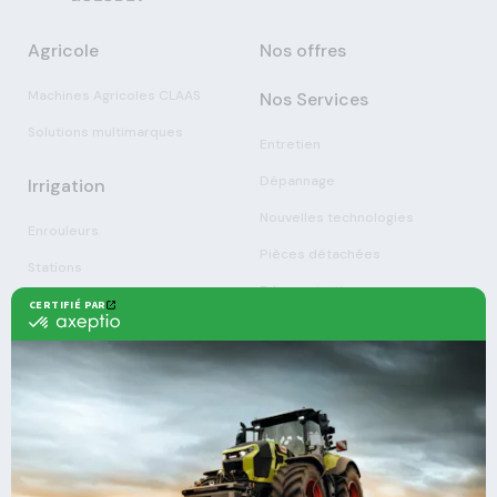
Agricole
Nos offres
Machines Agricoles CLAAS
Nos Services
Solutions multimarques
Entretien
Dépannage
Irrigation
Nouvelles technologies
Enrouleurs
Pièces détachées
Stations
Démonstration
Équipements
Viticole
Entretien de la vigne
Entretien du sol