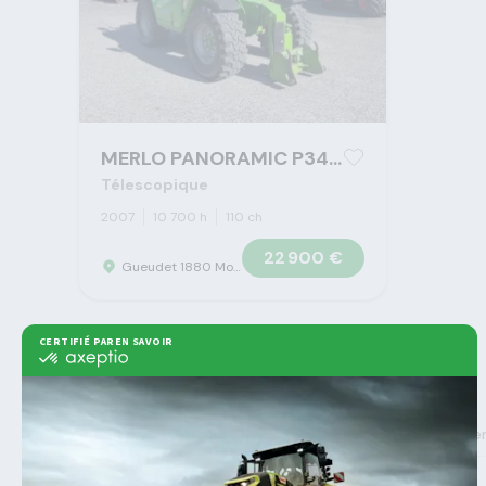
MERLO PANORAMIC P34.7
Télescopique
2007
10 700 h
110 ch
22 900 €
Gueudet 1880 Montigny-Lengrain - Concession Claas
>
>
>
Gueudet 1880
Machine agricole
Tracteurs
Mer