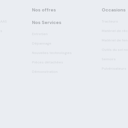
Nos offres
Occasions
LAAS
Tracteurs
Nos Services
es
Matériel de réc
Entretien
Matériel de fen
Dépannage
Outils du sol n
Nouvelles technologies
Semoirs
Pièces détachées
Pulvérisateurs
Démonstration