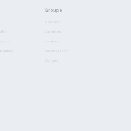
Groupe
A propos
olte
Carrières
aison
Services
on animé
Nos magasins
Contact