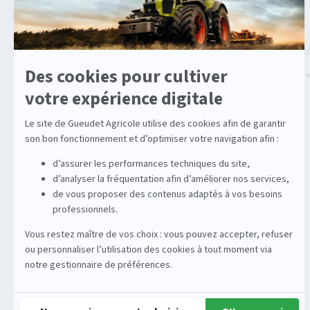
Agricole
Machines Agricoles C
Solutions multimarqu
Irrigation
Enrouleurs
Stations
Équipements
Viticole
Entretien de la vigne
Entretien du sol