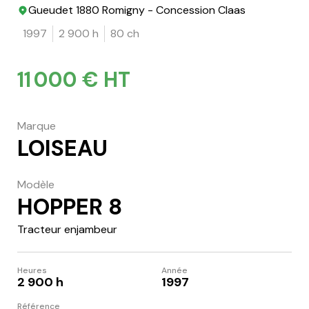
Gueudet 1880 Romigny - Concession Claas
1997
2 900 h
80 ch
11 000 € HT
Marque
LOISEAU
Modèle
HOPPER 8
Tracteur enjambeur
Heures
Année
2 900 h
1997
Référence