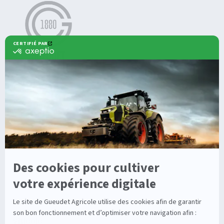
Agricole
Nos offres
Machines Agricoles CLAAS
Nos Services
Solutions multimarques
Entretien
Dépannage
Irrigation
Nouvelles technologies
Enrouleurs
Pièces détachées
Stations
Démonstration
Équipements
Viticole