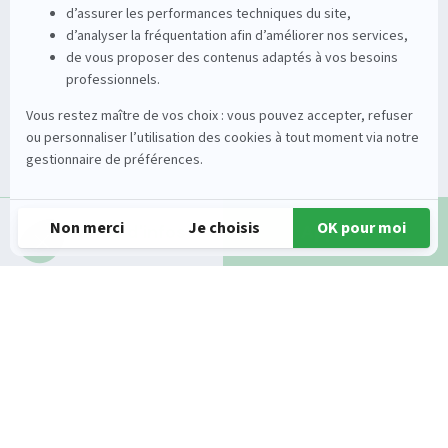
Entretien de la vigne
Entretien du sol
Occasions
Groupe
Tracteurs
A propos
Matériel de récolte
Carrières
Demande d'infos
Appeler
Matériel de fenaison
Services
Outils du sol non animé
Nos magasins
Semoirs
Contact
Pulvérisateurs
© 2026 Gueudet. All Rights Reserved
Conditions générales d'utilisation
Mentions légales