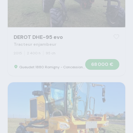
DEROT DHE-95 evo
Tracteur enjambeur
2015
2 400 h
95 ch
68 000 €
Gueudet 1880 Romigny - Concession Claas