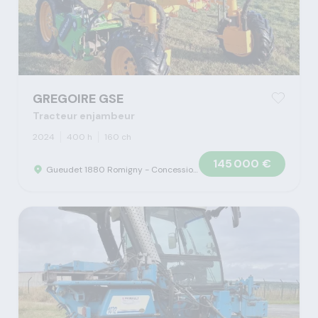
GREGOIRE GSE
Tracteur enjambeur
2024
400 h
160 ch
145 000 €
Gueudet 1880 Romigny - Concession Claas