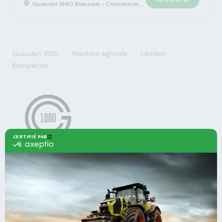
Gueudet 1880 Beauvais - Concession Claas
>
>
>
Gueudet 1880
Machine agricole
Lemken
Kompaktor
Agricole
Nos offres
Machines Agricoles CLAAS
Nos Services
Solutions multimarques
Entretien