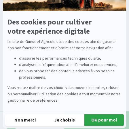
Dépannage
Irrigation
Nouvelles technologies
Enrouleurs
Pièces détachées
Stations
Démonstration
Équipements
Viticole
Entretien de la vigne
Entretien du sol
Occasions
Groupe
Tracteurs
A propos
Matériel de récolte
Carrières
Demande d'infos
Appeler
Matériel de fenaison
Services