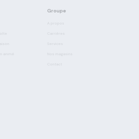
Groupe
A propos
olte
Carrières
aison
Services
on animé
Nos magasins
Contact