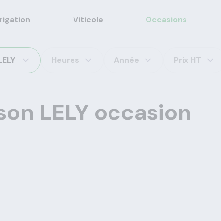
rrigation
Viticole
Occasions
LELY
Heures
Année
Prix HT
ison LELY occasion