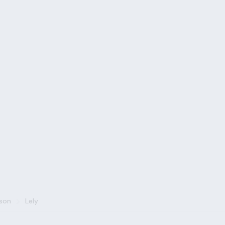
>
ison
Lely