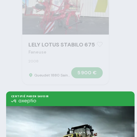
LELY LOTUS STABILO 675
Faneuse
2008
5 900 €
Gueudet 1880 Saint Omer - Concession Claas
>
>
Gueudet 1880
Machine agricole
Matériel De Fena