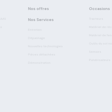
Nos offres
Occasions
LAAS
Tracteurs
Nos Services
es
Matériel de réc
Entretien
Matériel de fen
Dépannage
Outils du sol n
Nouvelles technologies
Semoirs
Pièces détachées
Pulvérisateurs
Démonstration