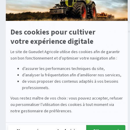
Agricole
Machines Agricoles C
Solutions multimarqu
Irrigation
Enrouleurs
Stations
Équipements
Viticole
Entretien de la vigne
Entretien du sol