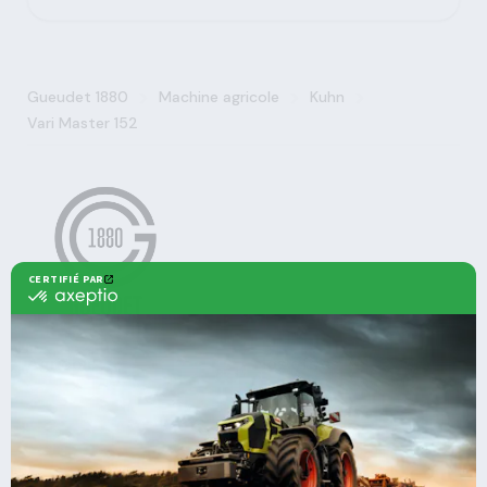
>
>
>
Gueudet 1880
Machine agricole
Kuhn
Vari Master 152
Agricole
Nos offres
Machines Agricoles CLAAS
Nos Services
Solutions multimarques
Entretien