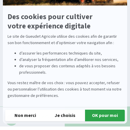
Dépannage
Irrigation
Nouvelles technologies
Enrouleurs
Pièces détachées
Stations
Démonstration
Équipements
Viticole
Entretien de la vigne
Entretien du sol
Occasions
Groupe
Tracteurs
A propos
Matériel de récolte
Carrières
Demande d'infos
Appeler
Matériel de fenaison
Services
Outils du sol non animé
Nos magasins