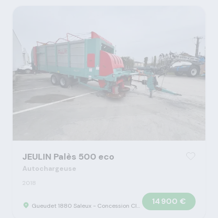
JEULIN Palès 500 eco
Autochargeuse
2018
14 900 €
Gueudet 1880 Saleux - Concession Claas