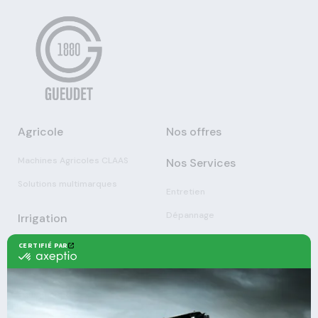
Agricole
Nos offres
Machines Agricoles CLAAS
Nos Services
Solutions multimarques
Entretien
Dépannage
Irrigation
Nouvelles technologies
Enrouleurs
Pièces détachées
Stations
Démonstration
Équipements