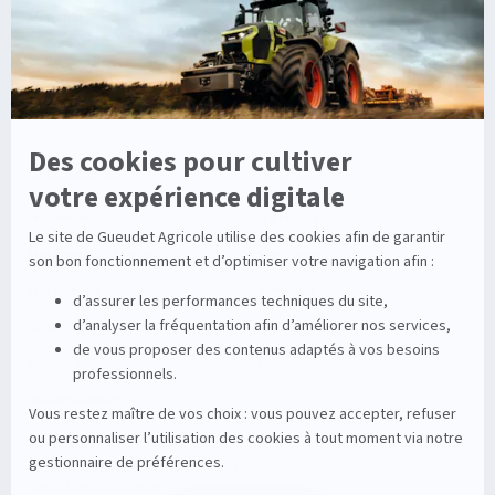
Viticole
Entretien de la vigne
Entretien du sol
Occasions
Groupe
Tracteurs
A propos
Matériel de récolte
Carrières
Matériel de fenaison
Services
Outils du sol non animé
Nos magasins
Semoirs
Contact
Pulvérisateurs
© 2026 Gueudet. All Rights Reserved
Conditions générales d'utilisation