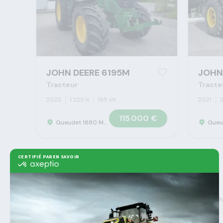
JOHN DEERE 6195M
JOHN
Tracteur
Tracte
2022
1 225 h
195 ch
2021
115 000 €
Gueudet 1880 Marolles - Concession Claas
>
>
>
Gueudet 1880
Machine agricole
Tracteurs
Joh