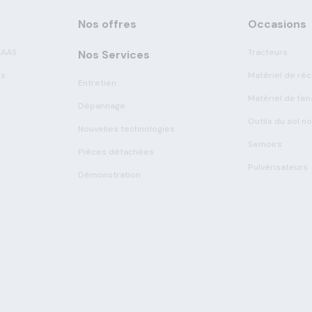
Nos offres
Occasions
LAAS
Tracteurs
Nos Services
es
Matériel de réc
Entretien
Matériel de fen
Dépannage
Outils du sol n
Nouvelles technologies
Semoirs
Pièces détachées
Pulvérisateurs
Démonstration