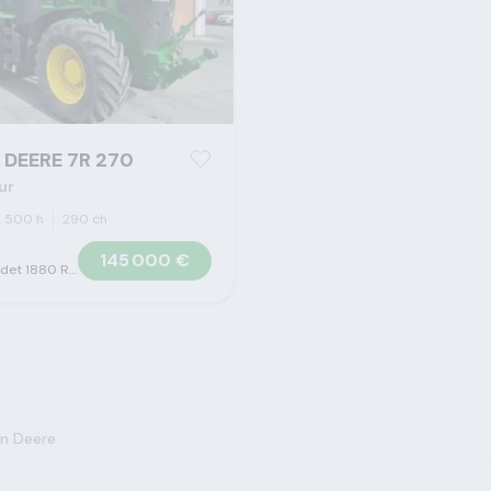
 DEERE 7R 270
ur
2 500 h
290 ch
145 000 €
Gueudet 1880 Reims - Concession Claas
n Deere