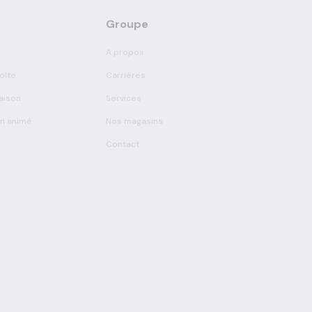
Groupe
A propos
olte
Carrières
aison
Services
on animé
Nos magasins
Contact