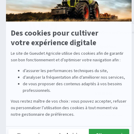
Agricole
Machines Agricoles C
Solutions multimarqu
Irrigation
Enrouleurs
Stations
Équipements
Viticole
Entretien de la vigne
Entretien du sol