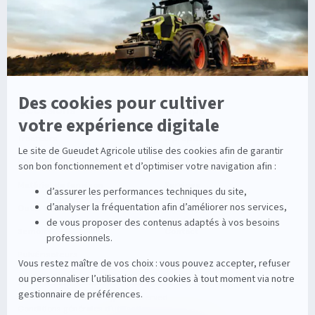
Viticole
Entretien de la vigne
Entretien du sol
Occasions
Groupe
Tracteurs
A propos
Matériel de récolte
Carrières
Matériel de fenaison
Services
Outils du sol non animé
Nos magasins
Semoirs
Contact
Pulvérisateurs
© 2026 Gueudet. All Rights Reserved
Conditions générales d'utilisation