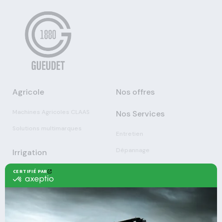
Agricole
Nos offres
Machines Agricoles CLAAS
Nos Services
Solutions multimarques
Entretien
Dépannage
Irrigation
Nouvelles technologies
Enrouleurs
Pièces détachées
Stations
Démonstration
Équipements