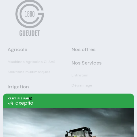
Agricole
Nos offres
Machines Agricoles CLAAS
Nos Services
Solutions multimarques
Entretien
Dépannage
Irrigation
Nouvelles technologies
Enrouleurs
Pièces détachées
Stations
Démonstration
Équipements
Viticole