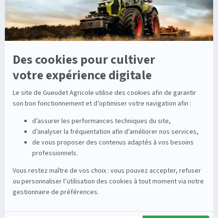
Entretien de la vigne
Entretien du sol
Occasions
Groupe
Tracteurs
A propos
Matériel de récolte
Carrières
Matériel de fenaison
Services
Outils du sol non animé
Nos magasins
Semoirs
Contact
Pulvérisateurs
© 2026 Gueudet. All Rights Reserved
Conditions générales d'utilisation
Mentions légales
Politique de confidentialité