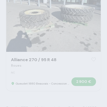
Alliance 270 / 95 R 48
Roues
NC
2 900 €
Gueudet 1880 Beauvais - Concession Claas