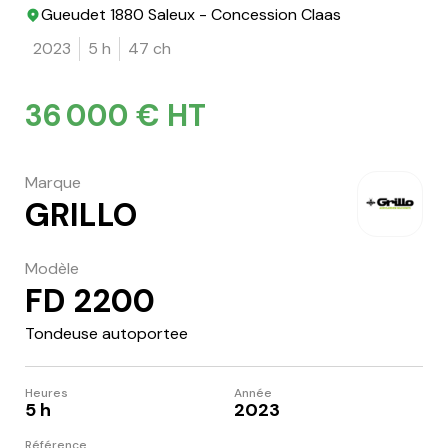
Gueudet 1880 Saleux - Concession Claas
2023
5 h
47 ch
36 000 € HT
Marque
GRILLO
Modèle
FD 2200
Tondeuse autoportee
Heures
Année
5 h
2023
Référence