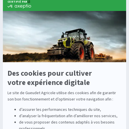
Équipements
Viticole
Entretien de la vigne
Entretien du sol
Occasions
Groupe
Tracteurs
A propos
Matériel de récolte
Carrières
Matériel de fenaison
Services
Outils du sol non animé
Nos magasins
Semoirs
Contact
Pulvérisateurs