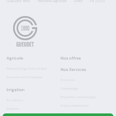
>
>
>
Gueudet 1880
Machine agricole
Grillo
Fd 2200
Agricole
Nos offres
Machines Agricoles CLAAS
Nos Services
Solutions multimarques
Entretien
Dépannage
Irrigation
Nouvelles technologies
Enrouleurs
Pièces détachées
Stations
Démonstration