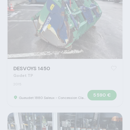
DESVOYS 1450
Godet TP
2015
5 590 €
Gueudet 1880 Saleux - Concession Claas