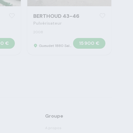
BERTHOUD 43-46
Pulvérisateur
2008
00 €
15 900 €
Gueudet 1880 Saleux - Concession Claas
Groupe
A propos