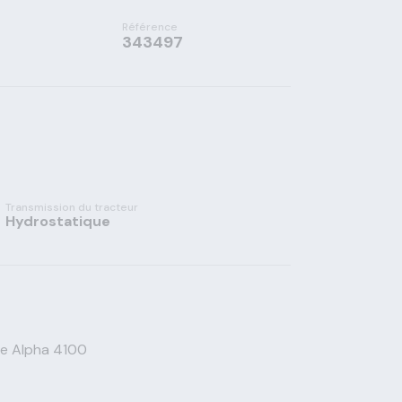
Référence
343497
Transmission du tracteur
Hydrostatique
pe Alpha 4100