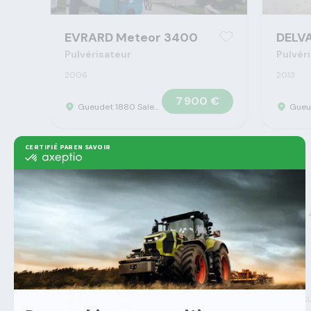
EVRARD Meteor 3400
DELV
Pulvérisateur
Pulvér
2006
2013
7 900 €
Gueudet 1880 Saleux - Concession Claas
>
>
>
Gueudet 1880
Machine agricole
Evrard
Alpha 
Agricole
Machines Agricoles C