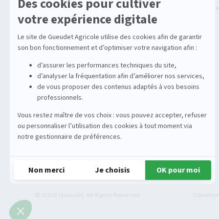
Solutions multimarqu
Irrigation
Enrouleurs
Stations
Équipements
Viticole
Entretien de la vigne
Entretien du sol
© 2026 Gueudet. All Rights Reserved
Condition