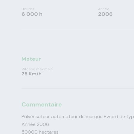
Heures
Année
6 000 h
2006
Moteur
Vitesse maximale
25 Km/h
Commentaire
Pulvérisateur automoteur de marque Evrard de ty
Année 2006
50000 hectares