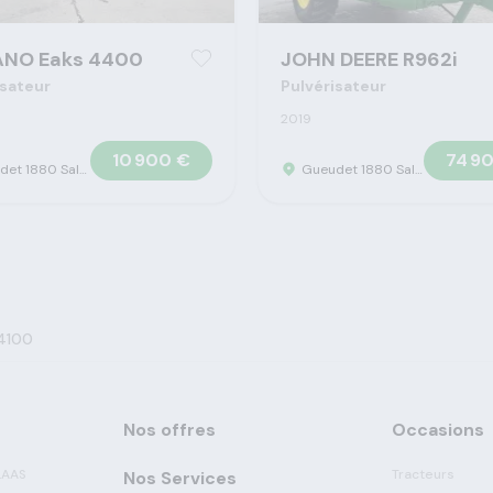
ANO Eaks 4400
JOHN DEERE R962i
isateur
Pulvérisateur
2019
10 900 €
74 9
Gueudet 1880 Saleux - Concession Claas
Gueudet 1880 Saleux - Concession Claas
4100
Nos offres
Occasions
LAAS
Tracteurs
Nos Services