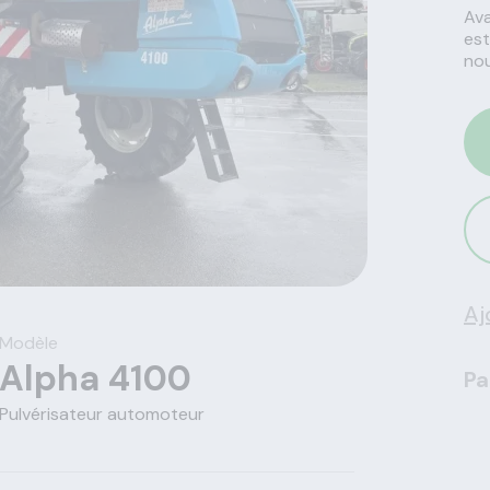
Ava
est
nou
Aj
Modèle
Alpha 4100
Pa
Pulvérisateur automoteur