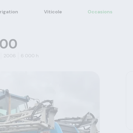
rrigation
Viticole
Occasions
100
2006
6 000 h