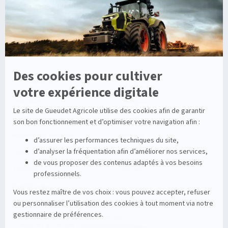
Viticole
Entretien de la vigne
Entretien du sol
Occasions
Groupe
Tracteurs
A propos
Matériel de récolte
Carrières
Matériel de fenaison
Services
Outils du sol non animé
Nos magasins
Semoirs
Contact
Pulvérisateurs
© 2026 Gueudet. All Rights Reserved
Conditions générales d'utilisation