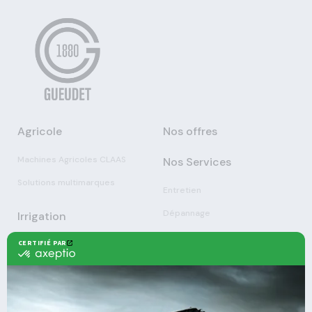
Agricole
Nos offres
Machines Agricoles CLAAS
Nos Services
Solutions multimarques
Entretien
Dépannage
Irrigation
Nouvelles technologies
Enrouleurs
Pièces détachées
Stations
Démonstration
Équipements