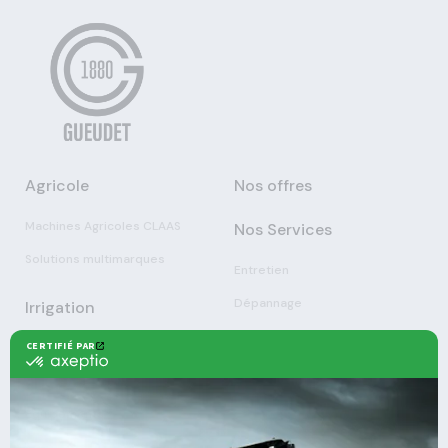
Agricole
Nos offres
Machines Agricoles CLAAS
Nos Services
Solutions multimarques
Entretien
Dépannage
Irrigation
Nouvelles technologies
Enrouleurs
Pièces détachées
Stations
Démonstration
Équipements