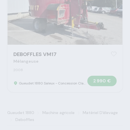
DEBOFFLES VM17
Mélangeuse
2008
2 990 €
Gueudet 1880 Saleux - Concession Claas
>
>
Gueudet 1880
Machine agricole
Matériel D'élevage
>
Deboffles