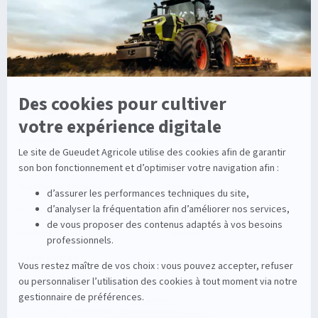
Viticole
Entretien de la vigne
Entretien du sol
Occasions
Groupe
Tracteurs
A propos
Matériel de récolte
Carrières
Matériel de fenaison
Services
Outils du sol non animé
Nos magasins
Semoirs
Contact
Pulvérisateurs
© 2026 Gueudet. All Rights Reserved
Conditions générales d'utilisation