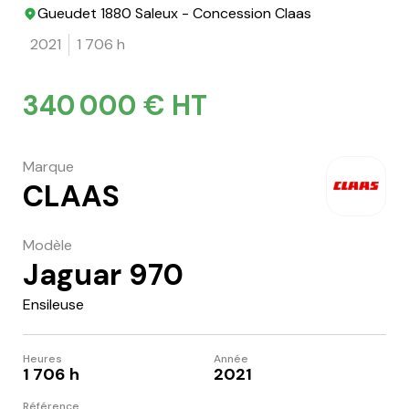
Gueudet 1880 Saleux - Concession Claas
2021
1 706 h
340 000 € HT
Marque
CLAAS
Modèle
Jaguar 970
Ensileuse
Heures
Année
1 706 h
2021
Référence