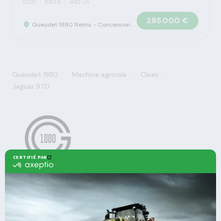
2021
530 h
462 ch
285 000 €
Gueudet 1880 Reims - Concession Claas
>
>
>
Gueudet 1880
Machine agricole
Claas
Jaguar 970
Agricole
Nos offres
Machines Agricoles CLAAS
Nos Services