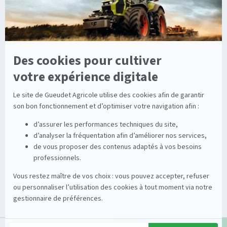
Solutions multimarques
Entretien
Dépannage
Irrigation
Nouvelles technologies
Enrouleurs
Pièces détachées
Stations
Démonstration
Équipements
Viticole
Entretien de la vigne
Entretien du sol
Occasions
Groupe
Tracteurs
A propos
Matériel de récolte
Carrières