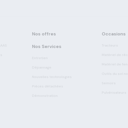
Nos offres
Occasions
LAAS
Tracteurs
Nos Services
es
Matériel de réc
Entretien
Matériel de fen
Dépannage
Outils du sol n
Nouvelles technologies
Semoirs
Pièces détachées
Pulvérisateurs
Démonstration