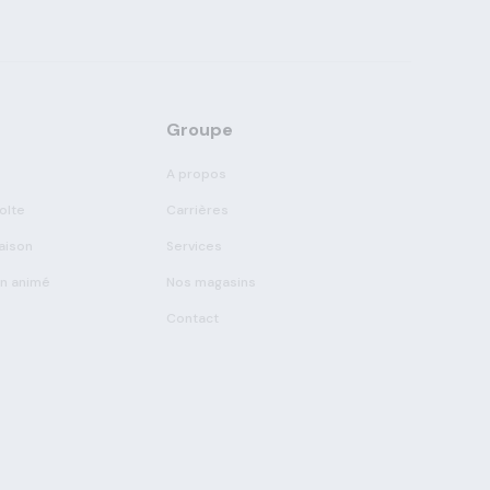
Groupe
A propos
olte
Carrières
aison
Services
on animé
Nos magasins
Contact