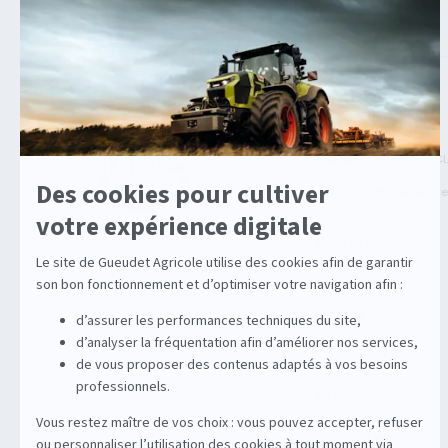
>
>
Gueudet 1880
Machine agricole
Transport
Agricole
Machines Agricoles C
Solutions multimarqu
Irrigation
Enrouleurs
Stations
Équipements
Viticole
Entretien de la vigne