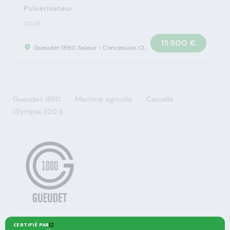
Pulvérisateur
2008
15 900 €
Gueudet 1880 Saleux - Concession Claas
>
>
>
Gueudet 1880
Machine agricole
Caruelle
Olympia 320 S
Agricole
Nos offres