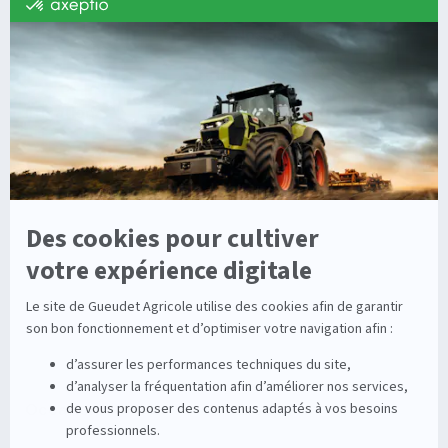
Machines Agricoles CLAAS
Nos Services
Solutions multimarques
Entretien
Dépannage
Irrigation
Nouvelles technologies
Enrouleurs
Pièces détachées
Stations
Démonstration
Équipements
Viticole
Entretien de la vigne
Entretien du sol
Occasions
Groupe