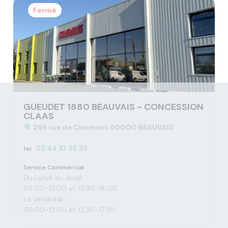
Fermé
GUEUDET 1880 BEAUVAIS - CONCESSION
CLAAS
265 rue de Clermont 60000 BEAUVAIS
03 44 10 35 35
tel
Service Commercial
Du Lundi au Jeudi :
08:00-12:00 et 13:30-18:00
Le Vendredi :
08:00-12:00 et 13:30-17:30