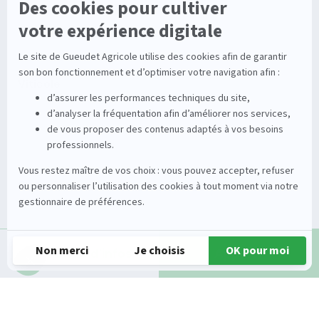
Enrouleurs
Pièces détachées
Stations
Démonstration
Équipements
Viticole
Entretien de la vigne
Entretien du sol
Occasions
Groupe
Tracteurs
A propos
Matériel de récolte
Carrières
Demande d'infos
Appeler
Matériel de fenaison
Services
Outils du sol non animé
Nos magasins
Semoirs
Contact