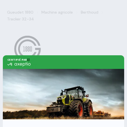
>
>
>
Gueudet 1880
Machine agricole
Berthoud
Tracker 32-34
Agricole
Nos offres
Machines Agricoles CLAAS
Nos Services
Solutions multimarques
Entretien
Dépannage
Irrigation
Nouvelles technologies