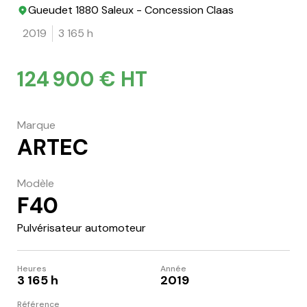
Gueudet 1880 Saleux - Concession Claas
2019
3 165 h
124 900 € HT
Marque
ARTEC
Modèle
F40
Pulvérisateur automoteur
Heures
Année
3 165 h
2019
Référence