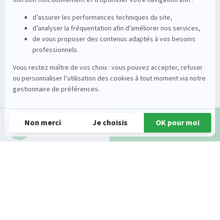
Viticole
Entretien de la vigne
Entretien du sol
Occasions
Groupe
Tracteurs
A propos
Matériel de récolte
Carrières
Demande d'infos
Appeler
Matériel de fenaison
Services
Outils du sol non animé
Nos magasins
Semoirs
Contact
Pulvérisateurs
© 2026 Gueudet. All Rights Reserved
Conditions générales d'utilisation