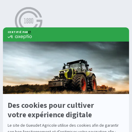
Agricole
Nos offres
Machines Agricoles CLAAS
Nos Services
Solutions multimarques
Entretien
Dépannage
Irrigation
Nouvelles technologies
Enrouleurs
Pièces détachées
Stations
Démonstration
Équipements