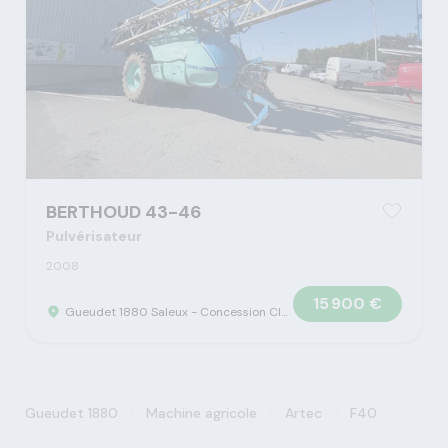
BERTHOUD 43-46
Pulvérisateur
2008
15 900 €
Gueudet 1880 Saleux - Concession Claas
>
>
>
Gueudet 1880
Machine agricole
Artec
F40