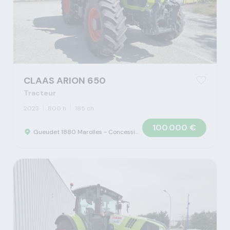
CLAAS ARION 650
Tracteur
2023
800 h
185 ch
100 000 €
Gueudet 1880 Marolles - Concession Claas