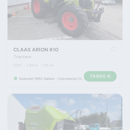
CLAAS ARION 610
Tracteur
2019
3 814 h
145 ch
79 900 €
Gueudet 1880 Saleux - Concession Claas