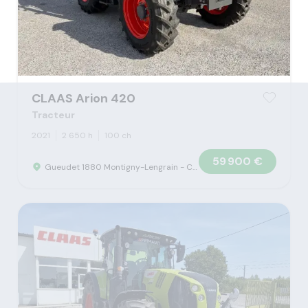
CLAAS Arion 420
Tracteur
2021
2 650 h
100 ch
59 900 €
Gueudet 1880 Montigny-Lengrain - Concession Claas