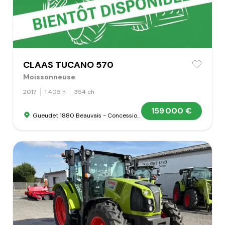
CLAAS TUCANO 570
Moissonneuse
2017
1 405 h
354 ch
159 000 €
Gueudet 1880 Beauvais - Concession Claas