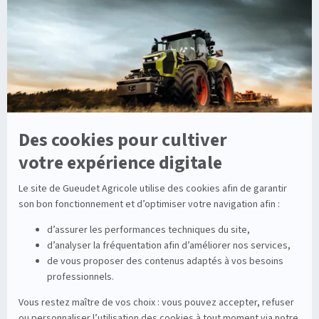
Nouvelles technologies
Enrouleurs
Pièces détachées
Stations
Démonstration
Équipements
Viticole
Entretien de la vigne
Entretien du sol
Occasions
Groupe
Tracteurs
A propos
Matériel de récolte
Carrières
Matériel de fenaison
Services
Outils du sol non animé
Nos magasins