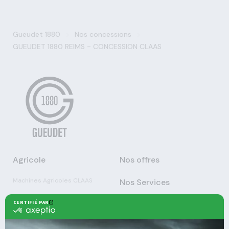
>
>
Gueudet 1880
Nos concessions
GUEUDET 1880 REIMS - CONCESSION CLAAS
Agricole
Nos offres
Machines Agricoles CLAAS
Nos Services
Solutions multimarques
Entretien
Dépannage
Irrigation